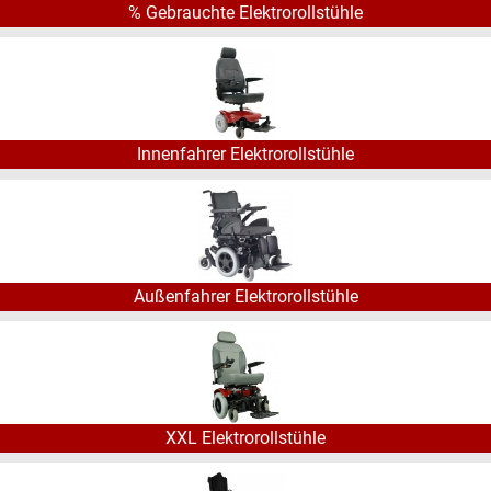
% Gebrauchte Elektrorollstühle
einer Steuerung für die Begleitperson möglich.
Aufbauservice
bundesweit
für alle Modelle verfügbar
(zzgl. 229 € pauschal)
Spedition immer
versandkostenfrei
Innenfahrer Elektrorollstühle
Tipp:
Nutzen Sie die Filterfunktion oder unseren FAQ
(Fragen & Antworten) um passende
Elektrorollstühle
zu
finden.
FAQ – häufig gestellte Fragen und Antworten zum Thema
Elektrorollstuhl
Außenfahrer Elektrorollstühle
Optionen, Konfigurationen und deren
Aufpreis
Die Listen der
Zusatzoptionen
sind lang, vor allem bei den
XXL Elektrorollstühle
Modellen von INVACARE und SUNRISE MEDICAL. Hier
würden wir würden Sie bitten uns telefonisch
zu