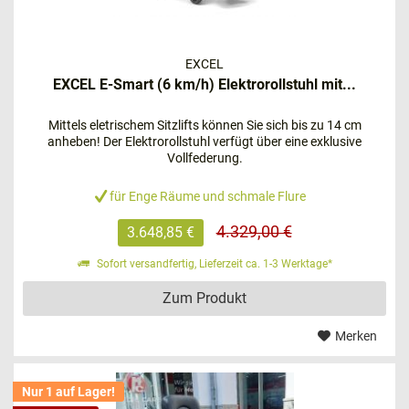
Innenfahrer – das könnte Ihr Modell sein
https://www.mc-seniorenprodukte.de/shoprider-compact-
EXCEL
elektrorollstuhl
EXCEL E-Smart (6 km/h) Elektrorollstuhl mit...
Mittels eletrischem Sitzlifts können Sie sich bis zu 14 cm
anheben! Der Elektrorollstuhl verfügt über eine exklusive
Vollfederung.
für Enge Räume und schmale Flure
4.329,00 €
3.648,85 €
Sofort versandfertig, Lieferzeit ca. 1-3 Werktage*
Zum Produkt
Der
SHOPRIDER Compact
ist darauf ausgelegt, Sie in
Merken
Ihrem Alltag zu unterstützen. Dieser elektrische Rollstuhl
ist kompakt und platzsparend, da er sich durch seinen
einstellbaren Sitz prima im Auto mitführen lässt.
Nur 1 auf Lager!
Obendrein ist er sehr wendig und eignet sich deshalb