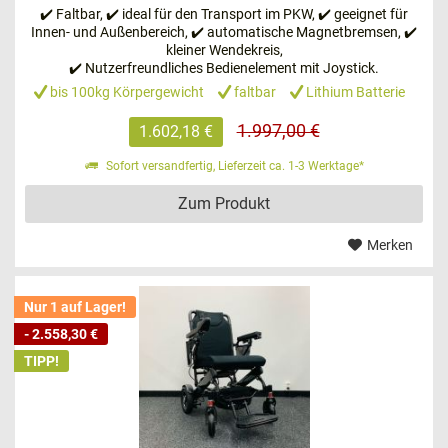
Rückenlehne individuell verstellt
werden. Übrigens: Der
✔️ Faltbar, ✔️ ideal für den Transport im PKW, ✔️ geeignet für
Innen- und Außenbereich, ✔️ automatische Magnetbremsen, ✔️
INVACARE Bora kann mit einigen Handgriffen zerlegt und
kleiner Wendekreis,
somit problemlos transportiert werden.
✔️ Nutzerfreundliches Bedienelement mit Joystick.
bis 100kg Körpergewicht
faltbar
Lithium Batterie
Faltbar & Zerlegbar – damit werden Sie auf
1.997,00 €
1.602,18 €
Ihren Reisen unterstützt
Sofort versandfertig, Lieferzeit ca. 1-3 Werktage*
Zum Produkt
Merken
Nur 1 auf Lager!
- 2.558,30 €
TIPP!
Sie möchten
auf Reisen unabhängig und mobil
sein?
Dann ist der PREMIOMOBIL Strike eine gute Empfehlung.
Er eignet sich optimal als Einsteigermodell und lässt sich
einfach über den innovativen Joystick bedienen, der sich