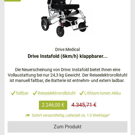
Modell bei
20 km oder 28 km
liegt. Auch der
PREMIOMOBIL Strike verfügt über eine
Magnetbremse
und kann kleine Hindernisse überwinden. Dank der
einfachen Zerlegbarkeit
passt das Modell problemlos in
Ihr Auto.
XXL – komfortabel und belastungsfähig
Drive Medical
muss es sein
Drive Instafold (6km/h) klappbarer...
https://www.mc-seniorenprodukte.de/shoprider-heavy-
Die Neuerscheinung von Drive: Instafold bietet Ihnen eine
elektrorollstuhl
Vollaustattung bei nur 24,3 kg Gewicht. Der Reiseelektrorollstuhl
ist manuell faltbar, die Batterie ist entnehm- und extern ladbar.
faltbar
Reiseelektrorollstuhl
LIthium-Ionen Akku
4.345,71 €
2.246,00 €
Sofort versandfertig, Lieferzeit ca. 1-3 Werktage*
Zum Produkt