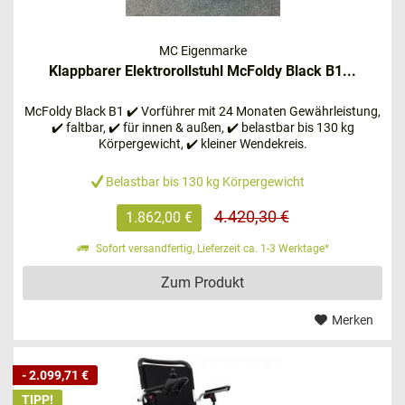
sowohl
links als auch rechts
an der Armlehne anbringen
lässt.
MC Eigenmarke
Klappbarer Elektrorollstuhl McFoldy Black B1...
Der PREMIOMOBIL Strike legt Sie nicht fest, denn dieses
Modell kann Sie sowohl im
Innen- als auch im
McFoldy Black B1 ✔️ Vorführer mit 24 Monaten Gewährleistung,
Außenbereich
unterstützen. Kompakte Abmessungen
✔️ faltbar, ✔️ für innen & außen, ✔️ belastbar bis 130 kg
und eine Vielzahl an Einstellungsmöglichkeiten sorgen für
Körpergewicht, ✔️ kleiner Wendekreis.
ein Höchstmaß an Unabhängigkeit. Bei diesem Modell
Belastbar bis 130 kg Körpergewicht
wird auf Qualität gesetzt.
4.420,30 €
1.862,00 €
Die
langlebige Vollgummibereifung
und die
leistungsstarken,
wartungsfreien Batterien
gehören
Sofort versandfertig, Lieferzeit ca. 1-3 Werktage*
selbstverständlich zum Lieferumfang dazu. Sie möchten
Zum Produkt
bequem einen Stadtbummel machen?
Merken
Den PREMIOMOBIL Strike können Sie mit
klappbaren
Einzelfußstützen
und einer
verstellbaren Rückenlehne
sowie Sitzfläche optimal an Ihre Bedürfnisse anpassen.
- 2.099,71 €
Ein weiterer Pluspunkt ist die Reichweite, die bei diesem
TIPP!