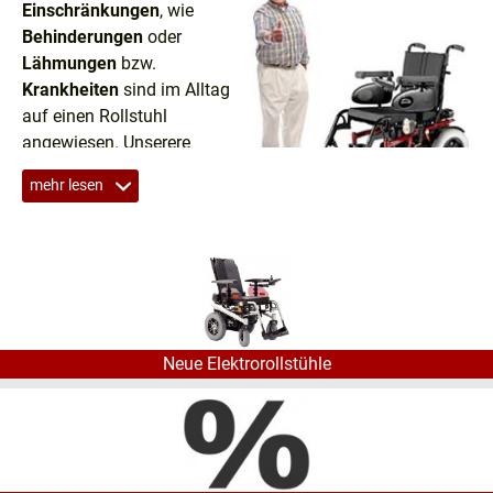
Einschränkungen
, wie
Behinderungen
oder
Lähmungen
bzw.
Krankheiten
sind im Alltag
auf einen Rollstuhl
angewiesen. Unserere
Elektrorollstühle sind in
mehr lesen
puncto
Komfort
beispielhaft.
Die
hochwertigen Elektrorollstühle
lassen Sie in eine
neue Welt eintauchen, die Ihnen zu
mehr Mobilität
verhilft. Die vielseitigen Rollstühle mit Elektroantrieb
eignen sich, je nach Modell, als
Innenfahrer
wie auch den
Außenbereich
.
Neue Elektrorollstühle
Durch die Bauweise (Anordnung + Größe der Räder) ist
der
Wendekreis
auf ein Minimum reduziert, Sie können
fast auf der Stelle wenden
. Die Steuerung erfolgt über
einen Joystick, das
Bedienfeld lässt sich rechts oder
links montieren
. Bei einigen Modellen ist die Installation