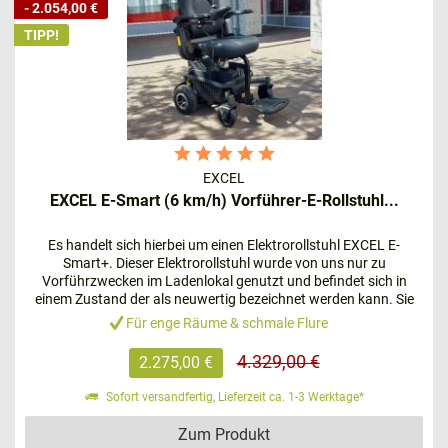
- 2.054,00 €
optimal für den Innenbereich.
TIPP!
Mit dem
SHOPRIDER Compact
erreichen Sie eine
Geschwindigkeit von bis zu
6 km/h
. Sie benötigen einen
kleinen elektrischen Rollstuhl für die Wohnung? Mit
diesem Modell können Sie auch in engen Räumen
manövrieren. Marktgerechte Türen bieten kein Hindernis,
EXCEL
denn der
SHOPRIDER-Elektrorollstuhl
passt problemlos
EXCEL E-Smart (6 km/h) Vorführer-E-Rollstuhl...
hindurch.
Es handelt sich hierbei um einen Elektrorollstuhl EXCEL E-
Die Bedienung gelingt ganz einfach mit dem Joystick-
Smart+. Dieser Elektrorollstuhl wurde von uns nur zu
Modul an den Armlehnen. Eine
automatische
Vorführzwecken im Ladenlokal genutzt und befindet sich in
Magnetbremse
sorgt für die nötige Sicherheit. Besonders
einem Zustand der als neuwertig bezeichnet werden kann. Sie
erhalten 12 Monate Gewährleistung ab Kaufdatum.
nützlich ist die Anzeige zum Batteriestand. Aber keine
Für enge Räume & schmale Flure
Sorge, mit diesem Modell kommen sie bis zu 16 km weit.
4.329,00 €
2.275,00 €
Ein besonderes Plus: Kurze Strecken können Sie auch im
Außenbereich mit dem SHOPRIDER-Elektrorollstuhl
Sofort versandfertig, Lieferzeit ca. 1-3 Werktage*
zurücklegen.
Zum Produkt