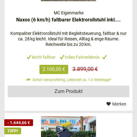
Erkundungstour starten.
MC Eigenmarke
Übrigens: Uns ist es ein Anliegen, Ihnen mehr Flexibilität
Naxos (6 km/h) faltbarer Elektrorollstuhl inkl....
und Unabhängigkeit zu ermöglichen, daher bieten wir
Ihnen den Kauf auf Rechnung und eine Ratenzahlung
Kompakter Elektrorollstuhl mit Begleitsteuerung, faltbar & nur
an.
ca. 28 kg leicht. Ideal für Reisen, Alltag & enge Räume.
Reichweite bis zu 20 km.
FAQ – häufig gestellte Fragen und
leicht faltbar
tolles Fahrerlebnis
Antworten zum Thema Elektrorollstuhl
3.899,00 €
2.100,00 €
1. Für wen eignet sich ein Elektrorollstuhl?
Sofort versandfertig, Lieferzeit ca. 1-3 Werktage*
Menschen mit Handikap
Zum Produkt
Senioren, die ihren Bewegungsradius vergrößern
Merken
möchten
Ältere Menschen mit eingeschränkter
Gehfähigkeit
- 1.644,66 €
TIPP!