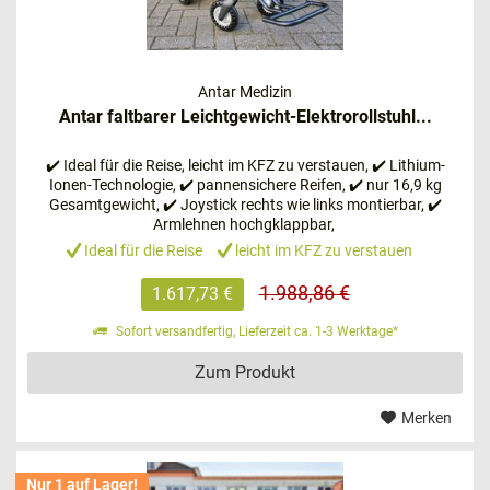
Angehörige oder Pflegepersonen den Rollstuhl schieben
wollen, kann ein manueller Rollstuhl mit Zusatzantrieb
infrage kommen.
Antar Medizin
Antar faltbarer Leichtgewicht-Elektrorollstuhl...
Eine bequeme Sitzfläche für mehr
✔️ Ideal für die Reise, leicht im KFZ zu verstauen, ✔️ Lithium-
Ionen-Technologie, ✔️ pannensichere Reifen, ✔️ nur 16,9 kg
Komfort
Gesamtgewicht, ✔️ Joystick rechts wie links montierbar, ✔️
Armlehnen hochgklappbar,
Bei elektrischen Rollstühlen gibt es unterschiedliche
Ideal für die Reise
leicht im KFZ zu verstauen
Arten von Sitzflächen. Auch die Rückenlehnenflächen
unterscheiden sich. In den meisten Fällen bestehen
1.988,86 €
1.617,73 €
sie aus Nylon oder Venyl. Diese Materialien sorgen
Sofort versandfertig, Lieferzeit ca. 1-3 Werktage*
für eine lange Haltbarkeit und eine einfache
Reinigung. Je nach Ausführung verfügen die
Zum Produkt
elektrischen Rollstühle über eine Extrapolsterung, ein
Sitzkissen und eine Kopfstütze.
Merken
Nur 1 auf Lager!