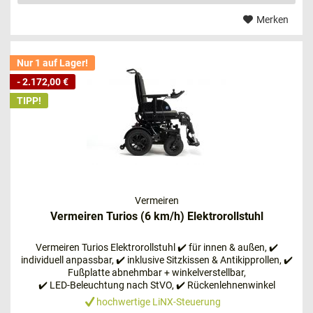
Außenfahrer – dieses Modell hat sich
Merken
bewährt
https://www.mc-seniorenprodukte.de/invacare-bora-
Nur 1 auf Lager!
elektrorollstuhl
- 2.172,00 €
TIPP!
Vermeiren
Vermeiren Turios (6 km/h) Elektrorollstuhl
Vermeiren Turios Elektrorollstuhl ✔️ für innen & außen, ✔️
Eigentlich lässt sich dieses Modell nur schwer einordnen,
individuell anpassbar, ✔️ inklusive Sitzkissen & Antikipprollen, ✔️
da es im Grunde genommen ein
Allroundtalent
darstellt.
Fußplatte abnehmbar + winkelverstellbar,
✔️ LED-Beleuchtung nach StVO, ✔️ Rückenlehnenwinkel
Mit dem Elektrorollstuhl
INVACARE Bora
können Sie
verstellbar u.v.m.
hochwertige LiNX-Steuerung
sowohl drinnen als auch draußen unterwegs sein. Im