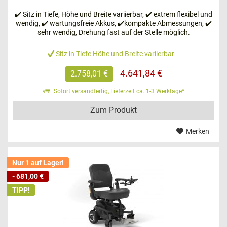
Rollstuhl mit Elektromotor – unsere
✔️ Sitz in Tiefe, Höhe und Breite variierbar, ✔️ extrem flexibel und
wendig, ✔️ wartungsfreie Akkus, ✔️kompakte Abmessungen, ✔️
Empfehlungen!
sehr wendig, Drehung fast auf der Stelle möglich.
Wir möchten Ihnen an dieser Stelle einige Modelle
Sitz in Tiefe Höhe und Breite variierbar
vorstellen, um Ihnen die Entscheidung für Ihren
zukünftigen Elektrorollstuhl zu erleichtern.
4.641,84 €
2.758,01 €
Sofort versandfertig, Lieferzeit ca. 1-3 Werktage*
Folgende Elektrorollstuhl Hersteller haben sich
besonders bewährt:
Zum Produkt
SHOPRIDER
Merken
KYMCO Healthcare
BISCHOFF & BISCHOFF
INVACARE
Nur 1 auf Lager!
PREMIOMOBIL
- 681,00 €
Trendmobil
TIPP!
Sunrise medical
EXCEL