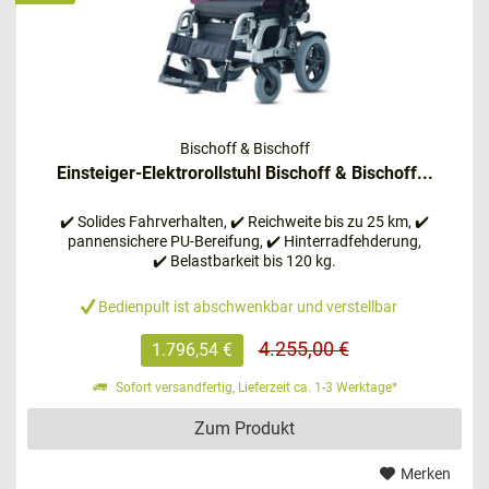
sein?
Welche Arten von Elektrorollstühlen gibt es?
Welche Marken von Elektrorollstühlen gibt es?
Wie schwer ist ein Elektrorollstuhl?
Hilft mir der Elektrorollstuhl dabei, alleine zu leben?
Wie weit komme ich mit einem Elektrorollstuhl?
Bischoff & Bischoff
Kann ich mit einem Elektrorollstuhl verreisen?
Einsteiger-Elektrorollstuhl Bischoff & Bischoff...
5. Wie wird ein elektrischer Rollstuhl bedient?
✔️ Solides Fahrverhalten, ✔️ Reichweite bis zu 25 km, ✔️
pannensichere PU-Bereifung, ✔️ Hinterradfehderung,
✔️ Belastbarkeit bis 120 kg.
Für eine einfache Bedienung sorgen folgende
Komponenten:
Bedienpult ist abschwenkbar und verstellbar
Steuereinheit
4.255,00 €
1.796,54 €
Bediengerät (Joystick, Kopfstütze, Kinnfunktion,
Sofort versandfertig, Lieferzeit ca. 1-3 Werktage*
Blas- und Saug-Steuerung
Gegebenenfalls Tablett oder Fußpedal
Zum Produkt
Merken