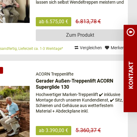
lassen sich selbst Wendeltreppen meistern und
die gewohnte Mobilität wird wiedererlangt .
Die...
6.813,78 €
ab 6.575,00 €
Zum Produkt
Vergleichen
Merken
sandfertig, Lieferzeit ca. 1-3 Werktage*
end. An dieser Stelle geben wir Ihnen einen kurzen
 Ihr zukünftiges Modell zu erleichtern.
KONTAKT
ACORN Treppenlifte
Gerader Außen-Treppenlift ACORN
Superglide 130
e unabhängig und selbstbestimmt nutzen zu können.
Hochwertiger Marken-Treppenlift ✔️ inklusive
lifte sind sehr flexibel einsetzbar und eignen sich
Montage durch unseren Kundendienst, ✔️ Sitz,
h bei engen Treppen zur Anwendung kommen, da die
Schienen und Gehäuse aus wetterfestem
Wendeltreppen ist ebenfalls möglich.
Material + Abdeckplane inkl.
tscheidend.
5.360,37 €
ab 3.390,00 €