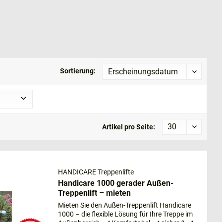
Sortierung:
n Treppenlift sorgt schließlich dafür, dass Sie
 der
Umzug in ein Alters- oder Pflegeheim
ratung und manchmal
kreative Ideen
, wie und wo ein
Artikel pro Seite:
HANDICARE Treppenlifte
Handicare 1000 gerader Außen-
Treppenlift – mieten
Mieten Sie den Außen-Treppenlift Handicare
1000 – die flexible Lösung für Ihre Treppe im