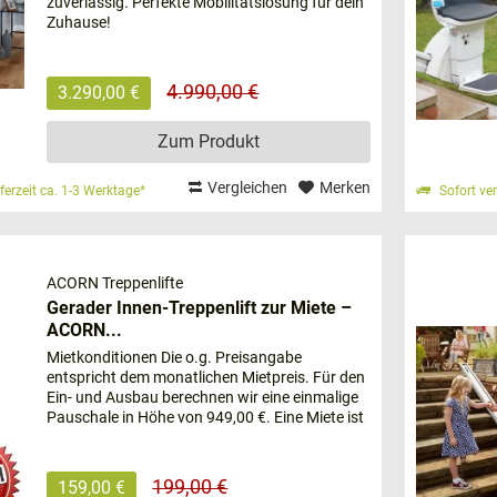
zuverlässig. Perfekte Mobilitätslösung für dein
Zuhause!
4.990,00 €
3.290,00 €
Zum Produkt
 zu und finden gemeinsam mit Ihnen und Ihren Angehörigen ein
t ist ein
partnerschaftliches Verhältnis
zu unseren Kunden selbst
Vergleichen
Merken
eferzeit ca. 1-3 Werktage*
Sofort ver
gen, sondern auch
Möglichkeiten einer Finanzierung oder Miet
uf Ihren Anruf, um weitere Details besprechen zu können.
ACORN Treppenlifte
e Beratung
Gerader Innen-Treppenlift zur Miete –
ACORN...
n unter
Tel. 03301 - 501 85 85
-- Vielen Dank!
Mietkonditionen Die o.g. Preisangabe
entspricht dem monatlichen Mietpreis. Für den
weiter Montageservice
Ein- und Ausbau berechnen wir eine einmalige
Pauschale in Höhe von 949,00 €. Eine Miete ist
deutschlandweit möglich, Sie zahlen keine
penliften - neu & gebraucht - bieten wir unseren Kunden einen 
extra...
rvice in ganz Deutschland und den anliegenden Nachbarländern 
199,00 €
159,00 €
zt sich gern mit Ihnen in Verbindung um alles zu besprechen.