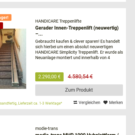
mfortabel und einfach zwischen den verschiedenen
ager!
HANDICARE Treppenlifte
Gerader Innen-Treppenlift (neuwertig)
–...
Gebraucht kaufen & clever sparen! Es handelt
sich hierbei um einen absolut neuwertigen
erose, Parkinson) oder Ihres Alters haben.
HANDICARE Simplicity Treppenlift. Er wurde als
Neuanlage montiert und innerhalb von 4
ma) unsicher auf den Beinen sind und eine Treppe ein
Wochen wieder ausgebaut. Er ist somit
technisch wie optisch, in...
4.580,54 €
2.290,00 €
stärkt.
nnen Ihr gesamtes Haus barrierefrei nutzen.
Zum Produkt
Vergleichen
Merken
sandfertig, Lieferzeit ca. 1-3 Werktage*
indestens einmal jährlich. Die meisten Stürze
ko besitzen. Mit einem Treppenlift kann die
modie-trans