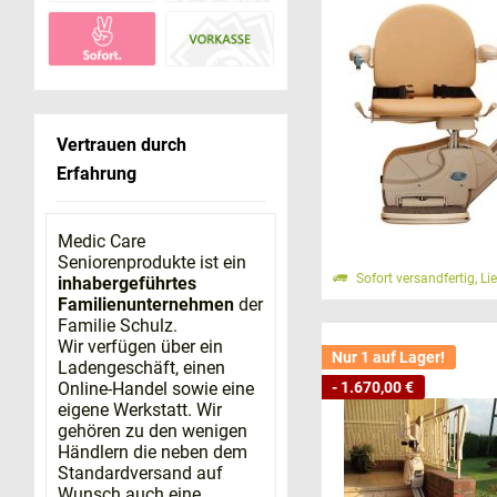
Welcher Trep
Die gute Nachric
Treppenhäusern m
Wenn Ihnen das H
Vertrauen durch
allem an Mensche
Erfahrung
oder mit Hilfe u
Medic Care
Damit Ihnen di
Seniorenprodukte ist ein
Sofort versandfertig, Li
inhabergeführtes
Wie viele Eta
Familienunternehmen
der
Soll der Trep
Familie Schulz.
Welche Art von
Wir verfügen über ein
Nur 1 auf Lager!
Wie möchte i
Ladengeschäft, einen
Online-Handel sowie eine
- 1.670,00 €
eigene Werkstatt. Wir
Treppenlifte -
gehören zu den wenigen
Händlern die neben dem
Es gibt eine gro
Standardversand auf
Wunsch auch eine