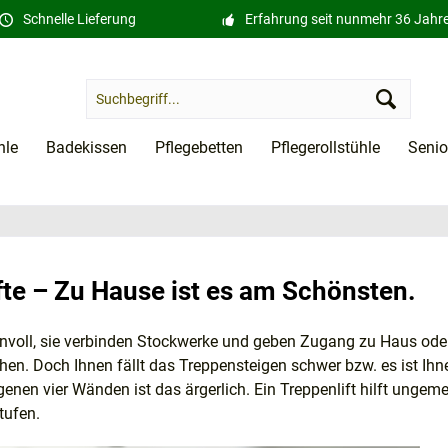
Schnelle Lieferung
Erfahrung seit nunmehr 36 Jahr
hle
Badekissen
Pflegebetten
Pflegerollstühle
Senio
fte – Zu Hause ist es am Schönsten.
nnvoll, sie verbinden Stockwerke und geben Zugang zu Haus ode
en. Doch Ihnen fällt das Treppensteigen schwer bzw. es ist Ihn
genen vier Wänden ist das ärgerlich. Ein Treppenlift hilft ungem
tufen.