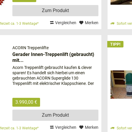
Zum Produkt
ne extra Anfahrtskosten an
undendienstmitarbeiter
Vergleichen
Merken
eferzeit ca. 1-3 Werktage*
Sofort ver
ach Einbau & Inbetriebnahme möglich
TIPP!
ACORN Treppenlifte
Gerader Innen-Treppenlift (gebraucht)
 barrierefrei leben
mit...
stellt Sie tagtäglich vor große Herausforderungen? Ihnen fällt 
Acorn Treppenlift gebraucht kaufen & clever
ch Gelenkschmerzen, Gangunsicherheiten und zugrundeliegende E
sparen! Es handelt sich hierbei um einen
gebrauchten ACORN Superglide 130
schränkt. Wenn Sie trotzdem nicht auf ihr gewohntes Umfeld ver
Treppenlift mit elektrischer Klappschiene. Der
 Zuhause barrierefrei gestalten. Für jede Treppenform gibt es ein
Treppenlift wurde ursprünglich bei uns als
Neuanlage erworben und nun...
3.990,00 €
 Treppenlift anschaffen?
ene Umstände können Sie nicht mehr in der Lage sein, Treppen
Zum Produkt
uch ein Unfall dazu führen, dass Sie die Etagen in Ihrem Haus
hren Lebensmittelpunkt auf eine untere Etage und nutzen die o
Vergleichen
Merken
eferzeit ca. 1-3 Werktage*
Sofort ver