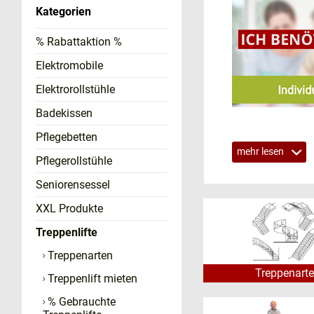
Kategorien
% Rabattaktion %
Elektromobile
Elektrorollstühle
Badekissen
Ist vorab e
Pflegebetten
mehr lesen
Nein
, im Gegens
Pflegerollstühle
technischen Mögl
Seniorensessel
Wir melden uns b
XXL Produkte
4.180 € Rüc
Treppenlifte
Schon gewusst? 
Treppenarten
wohnumfeldverbe
Treppenart
Treppenlift mieten
Alternativ Pfle
% Gebrauchte
Pflegebedürftige