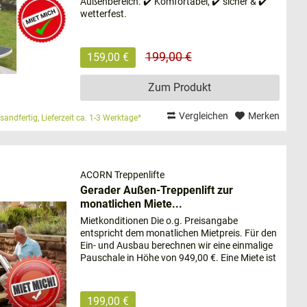
Außenbereich. ✔️ Komfortabel, ✔️ sicher & ✔️
wetterfest.
199,00 €
159,00 €
Zum Produkt
e maßgeschneiderte Lösung. Bei einem Produkt wie
verständlich. Das schließt nicht nur die Beratung in
Vergleichen
Merken
sandfertig, Lieferzeit ca. 1-3 Werktage*
e
mit ein.
ACORN Treppenlifte
Gerader Außen-Treppenlift zur
monatlichen Miete...
Mietkonditionen Die o.g. Preisangabe
entspricht dem monatlichen Mietpreis. Für den
Ein- und Ausbau berechnen wir eine einmalige
Pauschale in Höhe von 949,00 €. Eine Miete ist
deutschlandweit möglich, Sie zahlen keine
Aufbau- und
extra...
an. Das
199,00 €