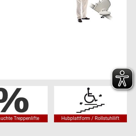
en vorherigen Hausbesuch. Es ist mit den heutigen
enden Sie uns eine
Anfrage für ein Treppenlift-Angebot
.
ötigen.
-- Vielen Dank!
180 € als
II vorausgesetzt.
uchte Treppenlifte
Hubplattform / Rollstuhllift
16.720 €
, wenn mehrere