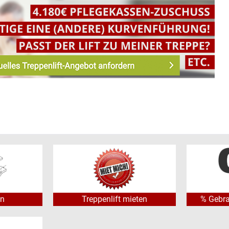
in Hausbesuch notwendig?
atz zu anderen Herstellern verzichten wir grundsätzlich auf ein
ichkeiten nicht mehr notwendig, vorher vor Ort zu sein. Bitte s
ei Ihnen zwecks Rückfragen und falls wir Fotos der Treppe ben
kerstattung (Bezuschussung)
Treppenliftanlagen können durch die Pflegekassen mit bis zu 4.
ssernde Maßnahme bezuschusst werden! Pflegestufe I, II oder I
en
Treppenlift mieten
% Gebra
gestufe 0 mit Demenz. Dieser Zuschuss summiert sich auf
bis zu 
 in einem Haushalt leben.