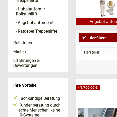
Treppenlifte
Zur
Beantragun
Hubplattform /
Rollstuhllift
Geburtsdatu
Name der Kr
Angebot anfor
Angebot anfordern!
Versicherten-N
Ratgeber Treppenlifte
Hier filtern
Warum wir?
Rollatoren
Unsere Motivatio
Mieten
Hersteller
deutlich länger 
Erfahrungen &
vermieden werd
ACORN Treppenli
Bewertungen
Treppenlift eing
HANDICARE Trep
modie-trans
Ihre Vorteile
- 1.700,00 €
Fachkundige Beratung
Kundenberatung durch
echte Menschen, keine
KI-Systeme