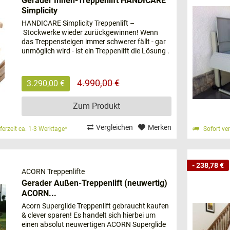
Gerader Innen-Treppenlift HANDICARE
Simplicity
penlift passt zu mir?
HANDICARE Simplicity Treppenlift –
Stockwerke wieder zurückgewinnen! Wenn
ht: Sie können aus einem großen Angebot an Treppenlift-Modelle
das Treppensteigen immer schwerer fällt - gar
ontierbar. Besonders beliebt ist der Sitzlift, der sich vor alle
unmöglich wird - ist ein Treppenlift die Lösung .
insetzen und Aufstehen Probleme bereitet, kann ein Stehlift sinnv
Mit dem HANDICARE Simplicity haben Sie
hiermit einen preiswerten...
n mit Gelenkerkrankungen, die nur eingeschränkt beweglich sind
4.990,00 €
3.290,00 €
msetzen können, sollten besser auf einen Plattformlift oder Hubli
Zum Produkt
e Auswahl leichter fällt, sollten Sie sich folgende Frag
Vergleichen
Merken
eferzeit ca. 1-3 Werktage*
Sofort ver
gen möchte ich mit dem Treppenlift zurücklegen?
penlift drinnen oder draußen montiert werden?
 Treppenlift benötige ich (Sitzlift, Hublift)?
- 238,78 €
ch meinen Treppenlift anschaffen (Neukauf/Miete/Gebraucht)?
ACORN Treppenlifte
Gerader Außen-Treppenlift (neuwertig)
ACORN...
 wie unterscheiden sich die Modelle?
Acorn Superglide Treppenlift gebraucht kaufen
ße Anzahl von Treppenliften auf dem Markt. Die Modelle untersch
& clever sparen! Es handelt sich hierbei um
einen absolut neuwertigen ACORN Superglide