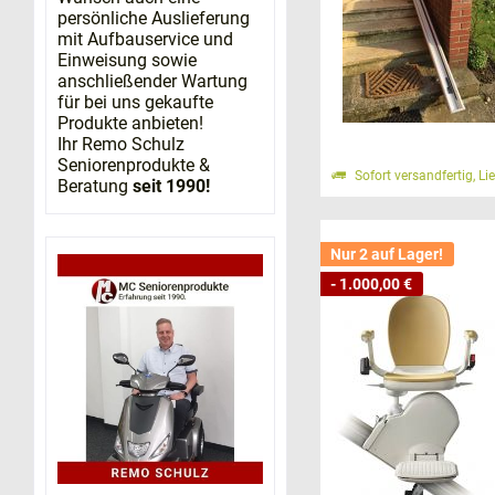
Einsatzort
persönliche Auslieferung
mit Aufbauservice und
Kosten
Einweisung sowie
Komfort
anschließender Wartung
Ausstattung (
für bei uns gekaufte
Produkte anbieten!
Ihr Remo Schulz
Einsatzort - wo
Seniorenprodukte &
Sofort versandfertig, Li
Beratung
seit 1990!
Bei der Auswahl 
Überblick über d
Nur 2 auf Lager!
Der Klassiker: 
- 1.000,00 €
Ein Sitzlift ste
Eine eingeschränk
sowohl für gera
Liftschiene dank
Für die Auswahl 