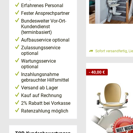
Erfahrenes Personal
Fester Ansprechpartner
Bundesweiter Vor-Ort-
Kundendienst
(terminbasiert)
Wir hören Ihnen
Aufbauservice optional
einem Treppenlif
Zulassungsservice
Sofort versandfertig, Li
technischen Fra
optional
Wartungsservice
Wir freuen uns a
optional
- 40,00 €
Inzahlungsnahme
gebrauchter Hilfsmittel
Telefonisch
Versand ab Lager
Rufen Sie uns a
Kauf auf Rechnung
2% Rabatt bei Vorkasse
Deutschland
Ratenzahlung möglich
Bei unseren Trep
Installationsse
Montageteam set