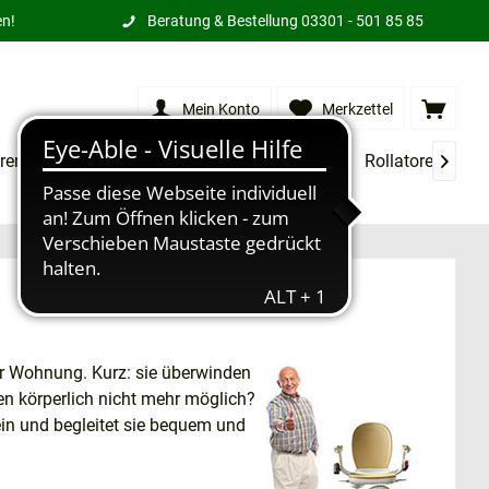
en!
Beratung & Bestellung
03301 - 501 85 85
Mein Konto
Merkzettel
rensessel
XXL Produkte
Treppenlifte
Rollatoren
M

r Wohnung. Kurz: sie überwinden
en körperlich nicht mehr möglich?
ein und begleitet sie bequem und