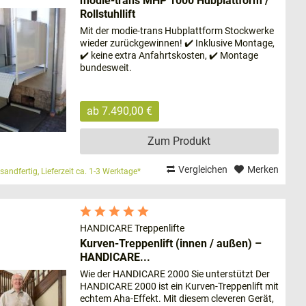
modie-trans MHP 1000 Hubplattform /
Rollstuhllift
Mit der modie-trans Hubplattform Stockwerke
wieder zurückgewinnen! ✔️ Inklusive Montage,
n auswählen. Die Anlagen sind in fast allen
✔️ keine extra Anfahrtskosten, ✔️ Montage
m für gehbehinderte Personen und Senioren eignet.
bundesweit.
oll für Sie sein. Ein solches Modell richtet sich vor
. Rollstuhlfahrer die sich nicht mehr selbstständig
ab 7.490,00 €
ft setzen.
Zum Produkt
en beantworten:
Vergleichen
Merken
sandfertig, Lieferzeit ca. 1-3 Werktage*
HANDICARE Treppenlifte
Kurven-Treppenlift (innen / außen) –
HANDICARE...
Wie der HANDICARE 2000 Sie unterstützt Der
eiden sich durch folgende Kriterien:
HANDICARE 2000 ist ein Kurven-Treppenlift mit
echtem Aha-Effekt. Mit diesem cleveren Gerät,