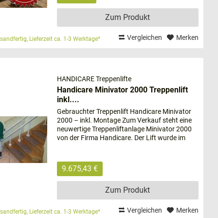
Zum Produkt
Vergleichen
Merken
sandfertig, Lieferzeit ca. 1-3 Werktage*
HANDICARE Treppenlifte
Handicare Minivator 2000 Treppenlift
inkl....
es zunehmend schwerer, die Treppen alleine zu
Gebrauchter Treppenlift Handicare Minivator
rkrankungen sind viele Personen - so wie Sie -
2000 – inkl. Montage Zum Verkauf steht eine
neuwertige Treppenliftanlage Minivator 2000
zichten möchten, können Sie mithilfe eines
von der Firma Handicare. Der Lift wurde im
e passende Lösung, die Ihnen Ihren Alltag erleichtert.
Jahr 2021 montiert. Bei Bedarf wird die
Schiene/ Fahrbahn...
9.675,43 €
 einfach zu überwinden. Neben Erkrankungen und
Zum Produkt
 nicht mehr gut bewältigen können. Viele Senioren
benliegenden Räumlichkeiten nicht mehr. Mit einem
Vergleichen
Merken
sandfertig, Lieferzeit ca. 1-3 Werktage*