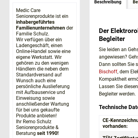
Beschreibung
Be
Medic Care
Seniorenprodukte ist ein
inhabergeführtes
Familienunternehmen
der
Der Elektroro
Familie Schulz.
Begleiter
Wir verfügen über ein
Ladengeschäft, einen
Sie leiden an Gehs
Online-Handel sowie eine
angewiesen? Gehst
eigene Werkstatt. Wir
gehören zu den wenigen
Dann sollten Sie 
Händlern die neben dem
Bischoff
, dem Ele
Standardversand auf
Kompaktheit ermög
Wunsch auch eine
Lassen Sie diesen
persönliche Auslieferung
mit Aufbauservice und
Begleiter werden
Einweisung sowie
anschließender Wartung
Technische Dat
für bei uns gekaufte
Produkte anbieten!
CE-Kennzeichn
Ihr Remo Schulz
vorhanden:
Seniorenprodukte &
Beratung
seit 1990!