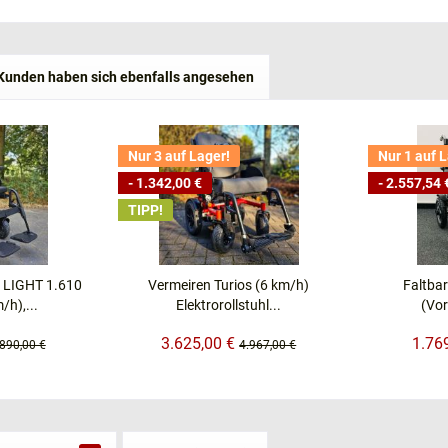
Kunden haben sich ebenfalls angesehen
Nur 3 auf Lager!
Nur 1 auf 
- 1.342,00 €
- 2.557,54 
TIPP!
 LIGHT 1.610
Vermeiren Turios (6 km/h)
Faltbar
/h),...
Elektrorollstuhl...
(Vor
3.625,00 €
1.76
.890,00 €
4.967,00 €