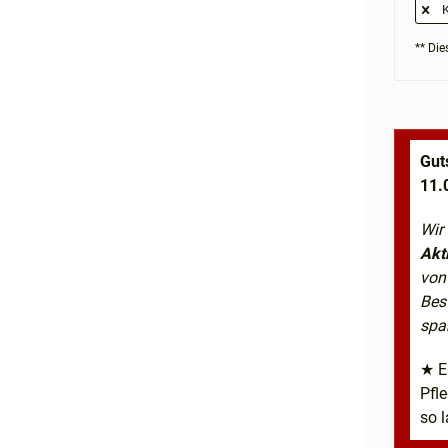
K
** Dies
Gut
11.
Wir
Akt
von
Bes
spa
★ E
Pfl
so l