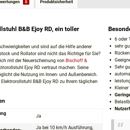
wertungen
0
Produktsicherheit
llstuhl B&B Ejoy RD, ein toller
Besonde
6 oder 
sehr gu
chwierigkeiten und sind auf die Hilfe anderer
Rücken
ock und Rollator sind nicht das Richtige für Sie?
Geeigne
sich mit der Neuerscheinung von
Bischoff &
Sehr gu
ktrorollstuhl Ejoy RD vertraut machen. Seine
automa
licht die Nutzung im Innen- und Außenbereich.
leistun
 Elektrorollstuhl B&B Ejoy RD zu Ihrem täglichen
Kleiner
.
Geringe
en
Belast
Nutzer
ung
Ja
Ja bei 10 km/h Ausführung,