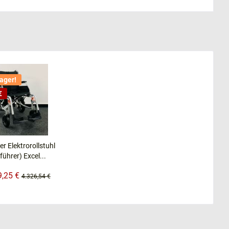
Lager!
€
er Elektrorollstuhl
führer) Excel...
9,25 €
4.326,54 €