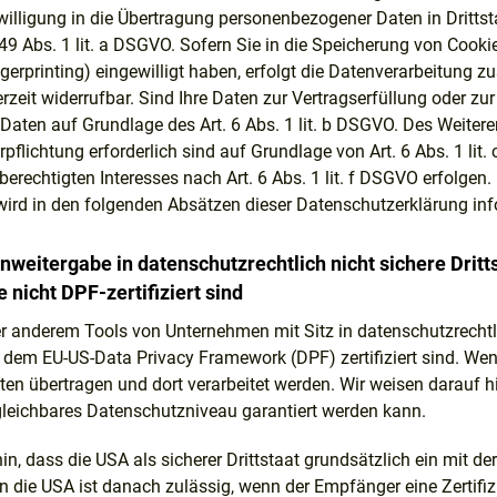
willigung in die Übertragung personenbezogener Daten in Dritts
49 Abs. 1 lit. a DSGVO. Sofern Sie in die Speicherung von Cookie
ingerprinting) eingewilligt haben, erfolgt die Datenverarbeitung
derzeit widerrufbar. Sind Ihre Daten zur Vertragserfüllung oder 
e Daten auf Grundlage des Art. 6 Abs. 1 lit. b DSGVO. Des Weiteren
erpflichtung erforderlich sind auf Grundlage von Art. 6 Abs. 1 li
erechtigten Interesses nach Art. 6 Abs. 1 lit. f DSGVO erfolgen. 
ird in den folgenden Absätzen dieser Datenschutzerklärung info
nweitergabe in datenschutzrechtlich nicht sichere Drit
 nicht DPF-zertifiziert sind
r anderem Tools von Unternehmen mit Sitz in datenschutzrechtlic
h dem EU-US-Data Privacy Framework (DPF) zertifiziert sind. We
ten übertragen und dort verarbeitet werden. Wir weisen darauf h
rgleichbares Datenschutzniveau garantiert werden kann.
in, dass die USA als sicherer Drittstaat grundsätzlich ein mit 
n die USA ist danach zulässig, wenn der Empfänger eine Zertif