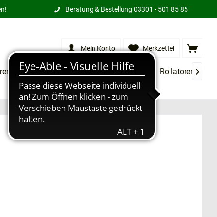
en!
Beratung & Bestellung
03301 - 501 85 85
Mein Konto
Merkzettel
rensessel
XXL Produkte
Treppenlifte
Rollatoren
Mi
