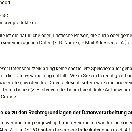
ndorf
8585
niorenprodukte.de
lle ist die natürliche oder juristische Person, die allein oder g
ersonenbezogenen Daten (z. B. Namen, E-Mail-Adressen o. Ä.) en
ieser Datenschutzerklärung keine speziellere Speicherdauer gen
für die Datenverarbeitung entfällt. Wenn Sie ein berechtigtes L
iderrufen, werden Ihre Daten gelöscht, sofern wir keine anderen
Daten haben (z. B. steuer- oder handelsrechtliche Aufbewahrung
r Gründe.
eise zu den Rechtsgrundlagen der Datenverarbeitung au
atenverarbeitung eingewilligt haben, verarbeiten wir Ihre person
bs. 2 lit. a DSGVO, sofern besondere Datenkategorien nach Art.