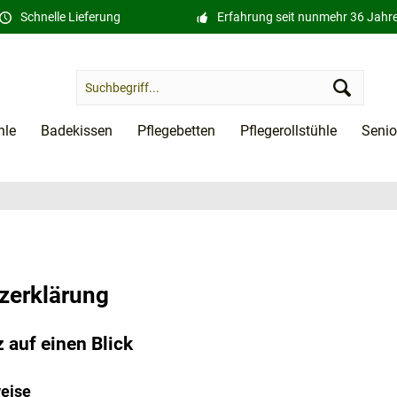
Schnelle Lieferung
Erfahrung seit nunmehr 36 Jahr
hle
Badekissen
Pflegebetten
Pflegerollstühle
Senio
­erklärung
 auf einen Blick
eise