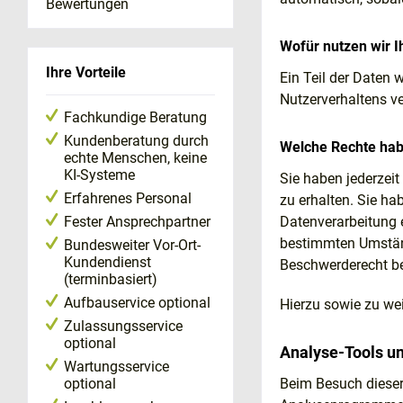
Bewertungen
Wofür nutzen wir I
Ihre Vorteile
Ein Teil der Daten 
Nutzerverhaltens v
Fachkundige Beratung
Kundenberatung durch
Welche Rechte habe
echte Menschen, keine
KI-Systeme
Sie haben jederzei
Erfahrenes Personal
zu erhalten. Sie ha
Datenverarbeitung e
Fester Ansprechpartner
bestimmten Umständ
Bundesweiter Vor-Ort-
Kundendienst
Beschwerderecht be
(terminbasiert)
Aufbauservice optional
Hierzu sowie zu we
Zulassungsservice
optional
Analyse-Tools und
Wartungsservice
Beim Besuch dieser
optional