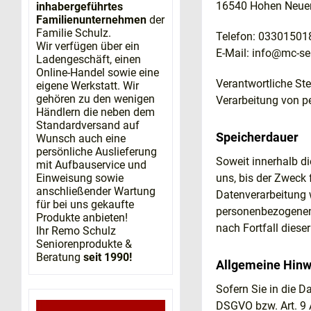
16540 Hohen Neue
inhabergeführtes
Familienunternehmen
der
Familie Schulz.
Telefon: 03301501
Wir verfügen über ein
E-Mail: info@mc-se
Ladengeschäft, einen
Online-Handel sowie eine
Verantwortliche Ste
eigene Werkstatt. Wir
gehören zu den wenigen
Verarbeitung von p
Händlern die neben dem
Standardversand auf
Speicherdauer
Wunsch auch eine
persönliche Auslieferung
Soweit innerhalb d
mit Aufbauservice und
Einweisung sowie
uns, bis der Zweck 
anschließender Wartung
Datenverarbeitung w
für bei uns gekaufte
personenbezogenen 
Produkte anbieten!
nach Fortfall diese
Ihr Remo Schulz
Seniorenprodukte &
Beratung
seit 1990!
Allgemeine Hinw
Sofern Sie in die D
DSGVO bzw. Art. 9 A