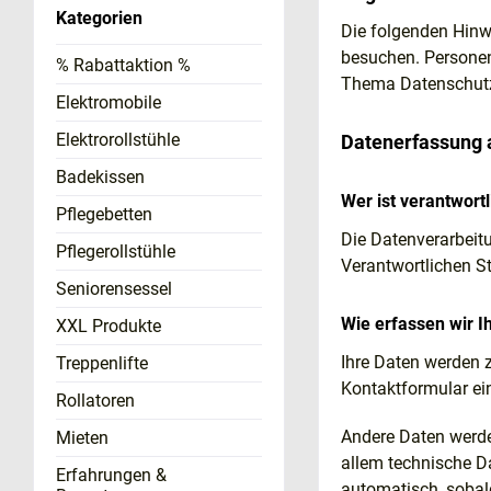
Kategorien
Die folgenden Hinw
besuchen. Personen
% Rabattaktion %
Thema Datenschutz 
Elektromobile
Elektrorollstühle
Datenerfassung 
Badekissen
Wer ist verantwort
Pflegebetten
Die Datenverarbeit
Pflegerollstühle
Verantwortlichen S
Seniorensessel
Wie erfassen wir I
XXL Produkte
Ihre Daten werden z
Treppenlifte
Kontaktformular ei
Rollatoren
Andere Daten werde
Mieten
allem technische Da
Erfahrungen &
automatisch, sobald