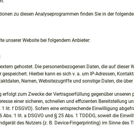
n.
mationen zu diesen Analyseprogrammen finden Sie in der folgend
lte unserer Website bei folgendem Anbieter:
g
 extern gehostet. Die personenbezogenen Daten, die auf dieser 
r gespeichert. Hierbei kann es sich v. a. um IP-Adressen, Kont
aktdaten, Namen, Websitezugriffe und sonstige Daten, die über 
 erfolgt zum Zwecke der Vertragserfüllung gegenüber unseren po
esse einer sicheren, schnellen und effizienten Bereitstellung u
s. 1 lit. f DSGVO). Sofern eine entsprechende Einwilligung abgefr
6 Abs. 1 lit. a DSGVO und § 25 Abs. 1 TDDDG, soweit die Einwil
dgerät des Nutzers (z. B. Device-Fingerprinting) im Sinne des T