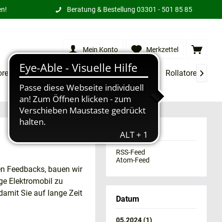
en!
Beratung & Bestellung
03301 - 501 85 85
Mein Konto
Merkzettel
orensessel
XXL Produkte
Treppenlifte
Rollatoren
M

Abonnieren
RSS-Feed
Atom-Feed
en Feedbacks, bauen wir
ige Elektromobil zu
amit Sie auf lange Zeit
Datum
05.2024 (1)