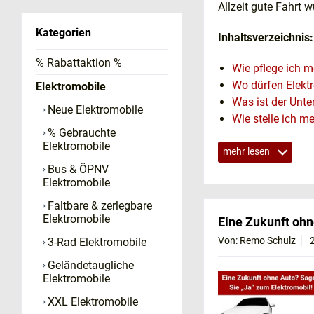
Allzeit gute Fahrt 
Kategorien
Inhaltsverzeichnis:
% Rabattaktion %
Wie pflege ich m
Wo dürfen Elekt
Elektromobile
Was ist der Unte
Neue Elektromobile
Wie stelle ich me
% Gebrauchte
Welches Zubehör
Elektromobile
mehr lesen
Darf ein Elektro
Wie schnell fähr
Bus & ÖPNV
Elektromobile
Welchen Pflegeg
Wo darf ich mit 
Faltbare & zerlegbare
Elektromobile
Wie viel Strom b
Eine Zukunft ohn
Wird ein Elektro
Von: Remo Schulz
3-Rad Elektromobile
Elektromobil Tes
Geländetaugliche
Was kosten Elek
Elektromobile
Wann sollte die 
XXL Elektromobile
Ratgeber: Das ric