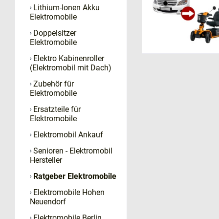
Wie mache ich ei
Lithium-Ionen Akku
Kann man ein El
Elektromobile
Elektromobile i
Doppelsitzer
Wer darf ein Ele
Elektromobile
Wie sichert man 
Elektro Kabinenroller
Haftpflichtversi
(Elektromobil mit Dach)
Magnetbremse: So
Zubehör für
Wie reise ich mi
Elektromobile
Kann ich ein Ele
Ersatzteile für
Elektromobile
Elektromobil Ankauf
Senioren - Elektromobil
Hersteller
Ratgeber Elektromobile
Elektromobile Hohen
Neuendorf
Elektromobile Berlin