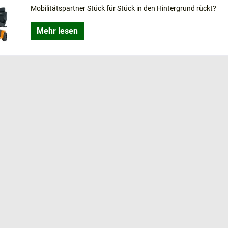
n Elektromobil verkehrssicher?
Mobilitätspartner Stück für Stück in den Hintergrund rückt?
ektromobil ohne Führerschein fahren?
n Bus und Bahn
Mehr lesen
ktromobil fahren?
ein Elektromobil vor Diebstahl?
cherung für Elektromobile / Seniorenmobile
 stoppt Ihr Elektromobil sicher
t einem Elektromobil?
ktromobil Probe fahren?