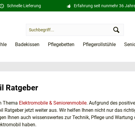
Schnelle Lieferung
Erfahrung seit nunmehr 36 Jahr
ühle
Badekissen
Pflegebetten
Pflegerollstühle
Seni
il Ratgeber
um Thema
Elektromobile & Seniorenmobile
. Aufgrund des positiv
l Ratgeber jetzt weiter aus. Wir helfen Ihnen nicht nur das richt
igen Ihnen auch wissenswertes zur Technik, Pflege und Wartung d
ektromobil haben.