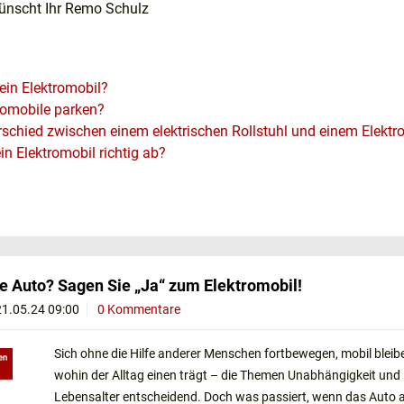
wünscht Ihr Remo Schulz
ein Elektromobil?
romobile parken?
rschied zwischen einem elektrischen Rollstuhl und einem Elektr
in Elektromobil richtig ab?
 für Elektromobile?
mobil im Bus mitfahren?
t ein Elektromobil?
rad für Elektromobil?
einem Elektromobil fahren?
raucht ein Elektromobil?
e Auto? Sagen Sie „Ja“ zum Elektromobil!
mobil von der Krankenkasse bezahlt?
21.05.24 09:00
0 Kommentare
t - gibt es Testsieger oder sind es doch nur Vergleiche?
tromobile?
Sich ohne die Hilfe anderer Menschen fortbewegen, mobil bleib
Elektromobil-Batterie aufgeladen werden?
wohin der Alltag einen trägt – die Themen Unabhängigkeit und M
htige Elektromobil finden - in 6 Schritten
Lebensalter entscheidend. Doch was passiert, wenn das Auto al