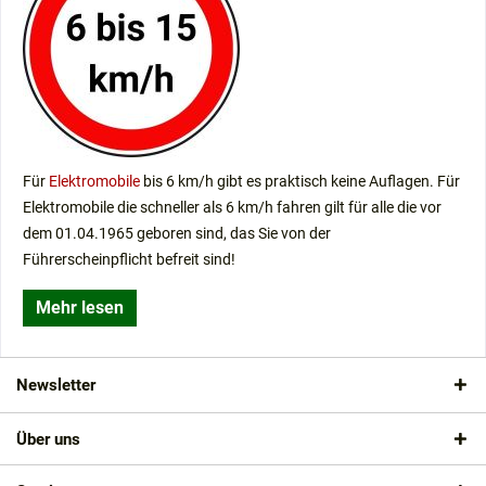
Wann sollte die Elektromobil-Batterie aufgeladen
werden?
Ratgeber: Das richtige Elektromobil finden - in 6
Schritten
Wie mache ich ein Elektromobil verkehrssicher?
Kann man ein Elektromobil ohne Führerschein fahren?
Elektromobile in Bus und Bahn
Für
Elektromobile
bis 6 km/h gibt es praktisch keine Auflagen. Für
Wer darf ein Elektromobil fahren?
Elektromobile die schneller als 6 km/h fahren gilt für alle die vor
Wie sichert man ein Elektromobil vor Diebstahl?
dem 01.04.1965 geboren sind, das Sie von der
Haftpflichtversicherung für Elektromobile /
Führerscheinpflicht befreit sind!
Seniorenmobile
Magnetbremse: So stoppt Ihr Elektromobil sicher
Mehr lesen
Wie reise ich mit einem Elektromobil?
Kann ich ein Elektromobil Probe fahren?
Newsletter
Über uns