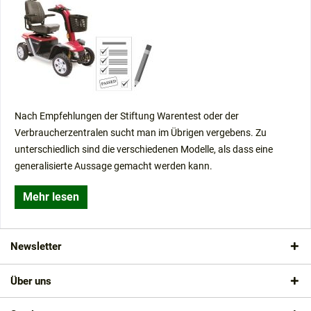
Wann sollte die Elektromobil-Batterie aufgeladen
werden?
Ratgeber: Das richtige Elektromobil finden - in 6
Schritten
Wie mache ich ein Elektromobil verkehrssicher?
Kann man ein Elektromobil ohne Führerschein fahren?
Elektromobile in Bus und Bahn
Nach Empfehlungen der Stiftung Warentest oder der
Wer darf ein Elektromobil fahren?
Verbraucherzentralen sucht man im Übrigen vergebens. Zu
Wie sichert man ein Elektromobil vor Diebstahl?
unterschiedlich sind die verschiedenen Modelle, als dass eine
Haftpflichtversicherung für Elektromobile /
generalisierte Aussage gemacht werden kann.
Seniorenmobile
Magnetbremse: So stoppt Ihr Elektromobil sicher
Mehr lesen
Wie reise ich mit einem Elektromobil?
Kann ich ein Elektromobil Probe fahren?
Newsletter
Über uns