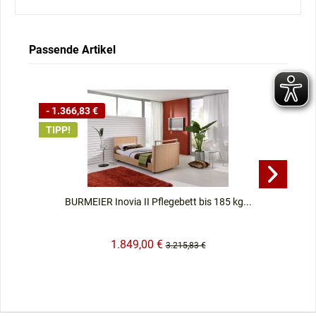
Passende Artikel
- 1.366,83 €
- 
TIPP!
BURMEIER Inovia II Pflegebett bis 185 kg...
1.849,00 €
3.215,83 €