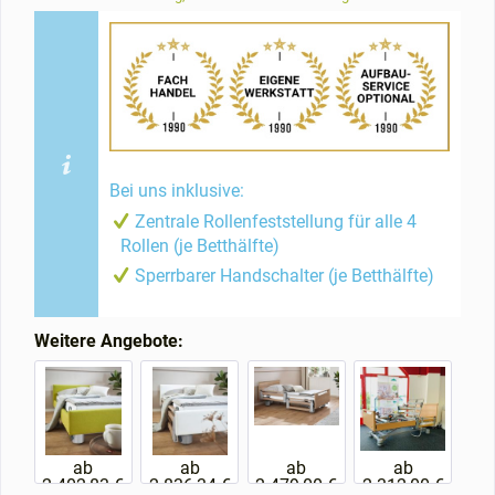
Bei uns inklusive:
Zentrale Rollenfeststellung für alle 4
Rollen (je Betthälfte)
Sperrbarer Handschalter (je Betthälfte)
Weitere Angebote:
ab
ab
ab
ab
2.402,83 €
2.836,34 €
2.479,00 €
2.312,00 €