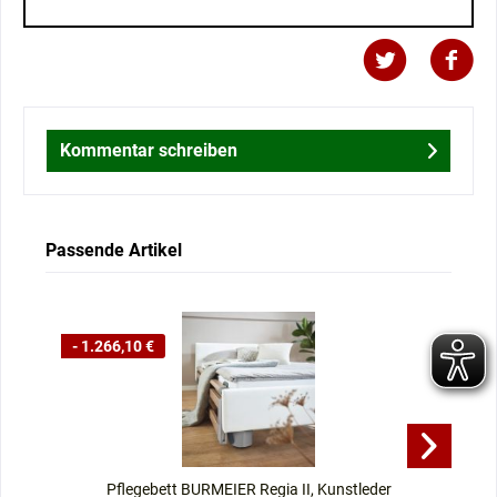
Kommentar schreiben
Passende Artikel
- 1.266,10 €
- 
Pflegebett BURMEIER Regia II, Kunstleder
P