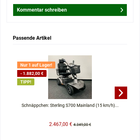
Kommentar schreiben
Passende Artikel
Nur 1 auf Lager!
- 
- 1.882,00 €
TI
TIPP!
Schnäppchen: Sterling S700 Mainland (15 km/h)...
2.467,00 €
4.349,00 €