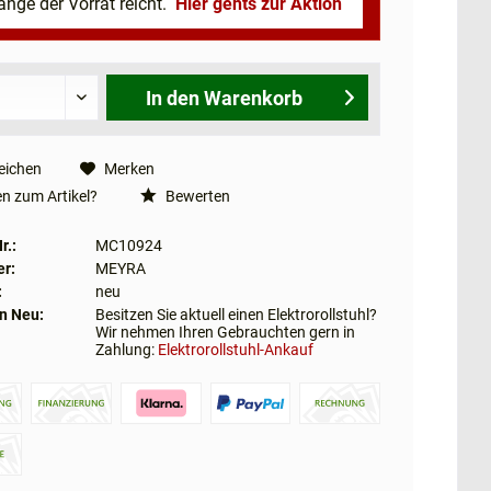
ange der Vorrat reicht.
Hier gehts zur Aktion
In den
Warenkorb
eichen
Merken
n zum Artikel?
Bewerten
r.:
MC10924
er:
MEYRA
:
neu
n Neu:
Besitzen Sie aktuell einen Elektrorollstuhl?
Wir nehmen Ihren Gebrauchten gern in
Zahlung:
Elektrorollstuhl-Ankauf