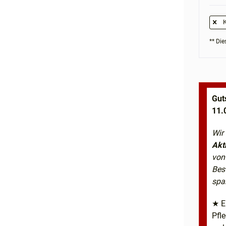
K
** Dies
Gut
11.
Wir
Akt
von
Bes
spa
★ E
Pfl