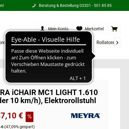
en!
Beratung & Bestellung
03301 - 501 85 85
Mein Konto
Merkzettel
orensessel
XXL Produkte
Treppenlifte
Rollatoren
M

RA iCHAIR MC1 LIGHT 1.610
der 10 km/h), Elektrorollstuhl
7,10 €
0 €
(47,09% gespart)