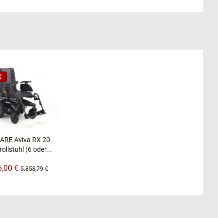
€
ARE Aviva RX 20
rollstuhl (6 oder...
6,00 €
5.858,79 €