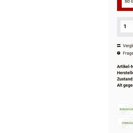
so l
Vergl
Frage
Artikel-N
Herstell
Zustand
Alt gege