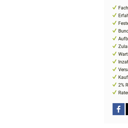
Fach
Erfa
Fest
Bund
Aufb
Zula
Wart
Inza
Vers
Kauf
2% R
Rate