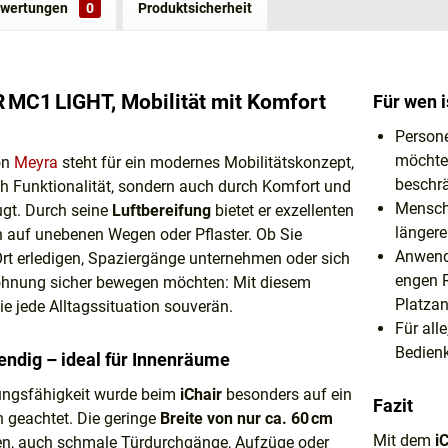
wertungen
0
Produktsicherheit
 MC1 LIGHT, Mobilität mit Komfort
Für wen 
Persone
möchten
on
Meyra
steht für ein modernes Mobilitätskonzept,
beschr
ch Funktionalität, sondern auch durch Komfort und
Mensche
ugt. Durch seine
Luftbereifung
bietet er exzellenten
längere
 auf unebenen Wegen oder Pflaster. Ob Sie
Anwende
t erledigen, Spaziergänge unternehmen oder sich
engen 
Wohnung sicher bewegen möchten: Mit diesem
Platza
ie jede Alltagssituation souverän.
Für all
Bedien
ndig – ideal für Innenräume
tungsfähigkeit wurde beim
iChair
besonders auf ein
Fazit
 geachtet. Die geringe
Breite von nur ca. 60 cm
Mit dem
i
nen, auch schmale Türdurchgänge, Aufzüge oder