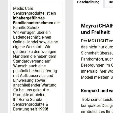
Beschreibung
Be
Medic Care
Seniorenprodukte ist ein
inhabergeführtes
Familienunternehmen
der
Meyra iCHAIR
Familie Schulz.
und Freiheit
Wir verfügen über ein
Ladengeschäft, einen
Der
MC1 LIGHT
v
Online-Handel sowie eine
eigene Werkstatt. Wir
das nicht nur dur
gehören zu den wenigen
Sicherheit überze
Händlern die neben dem
Fahrkomfort, auch
Standardversand auf
Besorgungen im Or
Wunsch auch eine
persönliche Auslieferung
innerhalb Ihrer 
mit Aufbauservice und
Modell meistern S
Einweisung sowie
anschließender Wartung
für bei uns gekaufte
Kompakt und we
Produkte anbieten!
Trotz seiner Leis
Ihr Remo Schulz
Seniorenprodukte &
kompaktes Design
Beratung
seit 1990!
ermöglicht es Ih