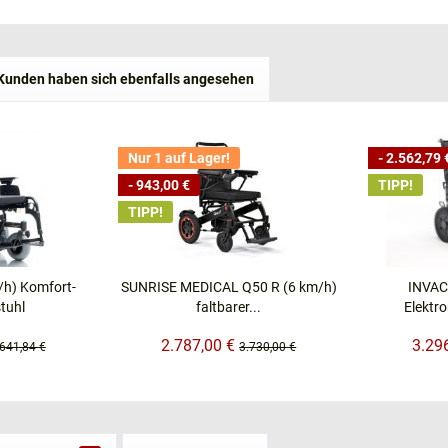
Kunden haben sich ebenfalls angesehen
Nur 1 auf Lager!
- 2.562,79 
- 943,00 €
TIPP!
TIPP!
/h) Komfort-
SUNRISE MEDICAL Q50 R (6 km/h)
INVAC
stuhl
faltbarer...
Elektro
2.787,00 €
3.29
.641,84 €
3.730,00 €