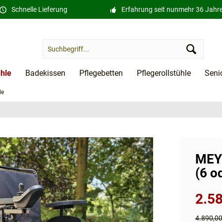
Schnelle Lieferung
Erfahrung seit nunmehr 36 Jahr
ühle
Badekissen
Pflegebetten
Pflegerollstühle
Seni
le
MEY
(6 o
2.58
4.890,0