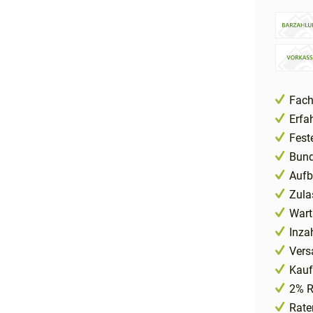
Fach
Erfa
Fest
Bund
Aufb
Zula
Wart
Inza
Vers
Kauf
2% R
Rate