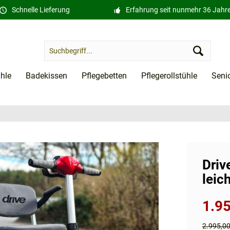
Schnelle Lieferung
Erfahrung seit nunmehr 36 Jahr
ühle
Badekissen
Pflegebetten
Pflegerollstühle
Seni
Driv
leic
1.95
2.995,0