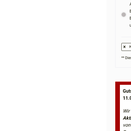
K
** Dies
Gut
11.
Wir
Akt
von