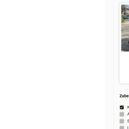
Zubeh
K
A
S
L