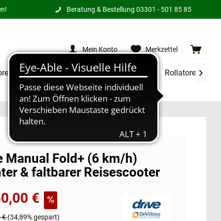
en!
Beratung & Bestellung
03301 - 501 85 85
Mein Konto
Merkzettel
orensessel
XXL Produkte
Treppenlifte
Rollatoren
M

e Manual Fold+ (6 km/h)
hter & faltbarer Reisescooter
0,00 €
0 €
(34,89% gespart)