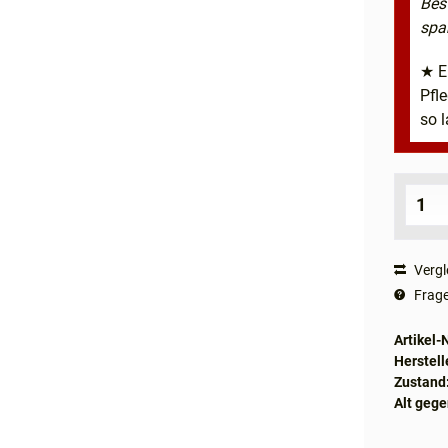
Bes
spa
★ E
Pfl
so l
Vergl
Frage
Artikel-N
Herstell
Zustand
Alt gege