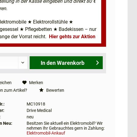
tellung in der Kasse eingeben und direkt 80 €
ren.
lektromobile ★ Elektrorollstühle ★
egesessel ★ Pflegebetten ★ Badekissen – nur
ange der Vorrat reicht.
Hier gehts zur Aktion
In den
Warenkorb
eichen
Merken
n zum Artikel?
Bewerten
r.:
MC10918
er:
Drive Medical
:
neu
n Neu:
Besitzen Sie aktuell ein Elektromobil? Wir
nehmen Ihr Gebrauchtes gern in Zahlung:
Elektromobil-Ankauf