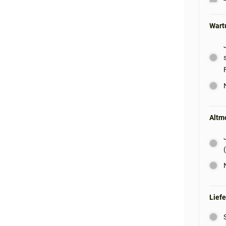
Wartu
Altm
Liefe