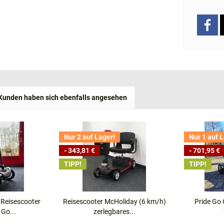
Kunden haben sich ebenfalls angesehen
Nur 2 auf Lager!
Nur 1 auf 
- 343,81 €
- 701,95 €
TIPP!
TIPP!
 Reisescooter
Reisescooter McHoliday (6 km/h)
Pride Go
 Go...
zerlegbares...