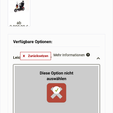
ab
3.990,00 €
Verfügbare Optionen:
Mehr Informationen
Zurücksetzen
Leichtgewichtrollator **