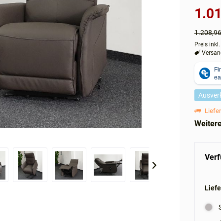
1.01
1.208,9
Preis inkl
Versand
Ausver
Liefer
Weiter
Verf
Liefe