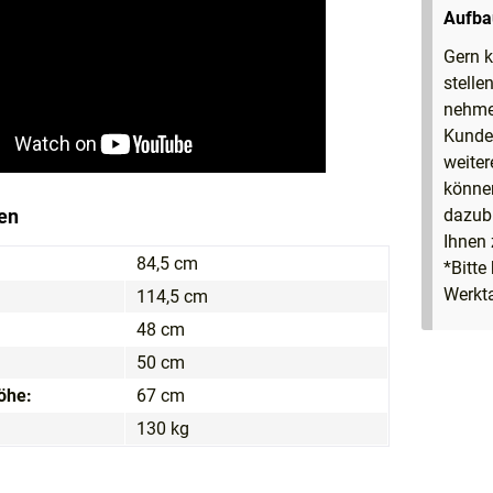
Aufba
Gern k
stelle
nehmen
Kunden
weiter
können
en
dazubu
Ihnen
84,5 cm
*Bitte
Werkta
114,5 cm
48 cm
50 cm
öhe:
67 cm
130 kg