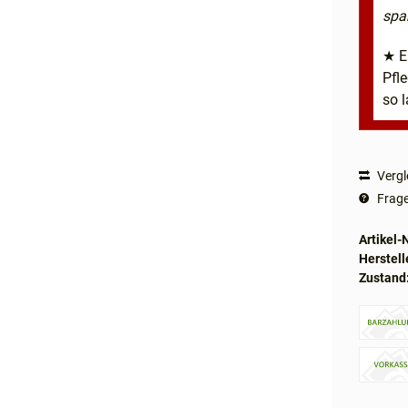
spa
★ E
Pfl
so l
Vergl
Frage
Artikel-N
Herstell
Zustand