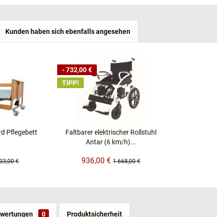
Kunden haben sich ebenfalls angesehen
- 732,00 €
TIPP!
rd Pflegebett
Faltbarer elektrischer Rollstuhl
Antar (6 km/h)...
936,00 €
33,00 €
1.668,00 €
wertungen
0
Produktsicherheit