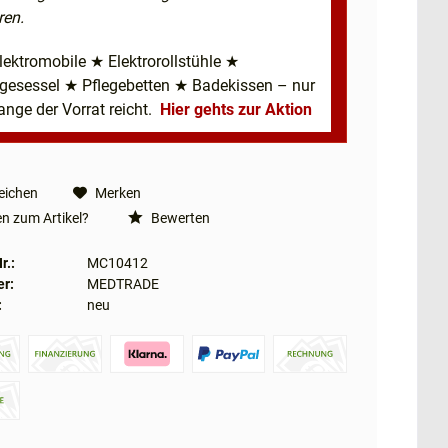
ren.
lektromobile ★ Elektrorollstühle ★
egesessel ★ Pflegebetten ★ Badekissen – nur
ange der Vorrat reicht.
Hier gehts zur Aktion
eichen
Merken
n zum Artikel?
Bewerten
r.:
MC10412
er:
MEDTRADE
:
neu