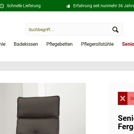
Schnelle Lieferung
Erfahrung seit nunmehr 36 Jahr
hle
Badekissen
Pflegebetten
Pflegerollstühle
Senio
Di
Seni
Ferg