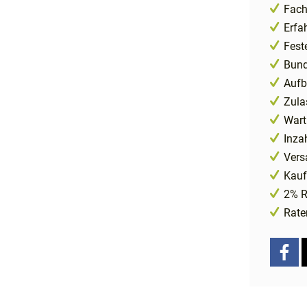
Fach
Erfa
Fest
Bund
Aufb
Zula
Wart
Inza
Vers
Kauf
2% R
Rate