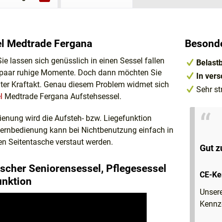
l Medtrade Fergana
Besonde
ie lassen sich genüsslich in einen Sessel fallen
Belastb
 paar ruhige Momente. Doch dann möchten Sie
In ver
hter Kraftakt. Genau diesem Problem widmet sich
Sehr st
l
Medtrade Fergana Aufstehsessel.
ienung wird die Aufsteh- bzw. Liegefunktion
Fernbedienung kann bei Nichtbenutzung einfach in
ren Seitentasche verstaut werden.
Gut z
ischer Seniorensessel, Pflegesessel
CE-Ke
unktion
Unsere
Kennz