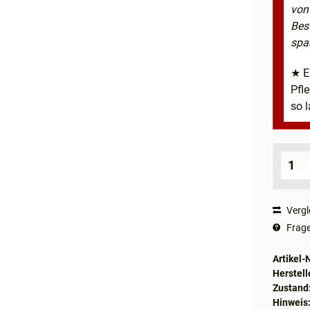
von
Bes
spa
★ E
Pfl
so l
Vergl
Frage
Artikel-N
Herstell
Zustand
Hinweis