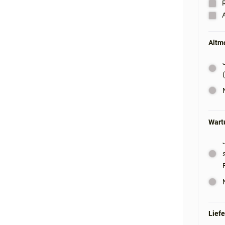
R
A
Altm
Wartu
Liefe