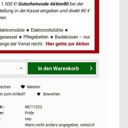
 1.500 €!
Gutscheincode Aktion80
bei der
tellung in der Kasse eingeben und direkt 80 €
ren.
lektromobile ★ Elektrorollstühle ★
egesessel ★ Pflegebetten ★ Badekissen – nur
ange der Vorrat reicht.
Hier gehts zur Aktion
In den
Warenkorb
eichen
Merken
n zum Artikel?
Bewerten
r.:
MC11022
er:
Pride
:
neu
:
Wenn nicht anders angegeben, verkürzt