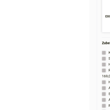
EXC
Zubeh
K
S
H
R
169,0
H
A
S
A
R