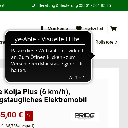
en!
Beratung & Bestellung
03301 - 501 85 85
Mein Konto
Merkzettel
orensessel
XXL Produkte
Treppenlifte
Rollatoren
M

e Kolja Plus (6 km/h),
agstaugliches Elektromobil
5,00 €
0 €
(35,75% gespart)