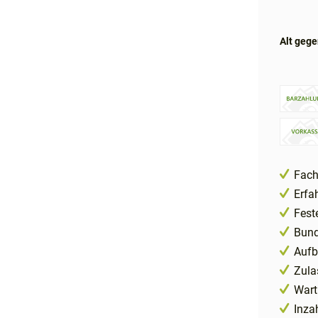
Alt gege
Fach
Erfa
Fest
Bund
Aufb
Zula
Wart
Inza