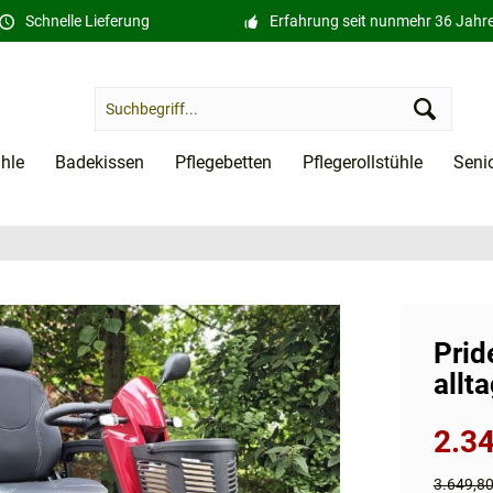
Schnelle Lieferung
Erfahrung seit nunmehr 36 Jahr
ühle
Badekissen
Pflegebetten
Pflegerollstühle
Seni
Prid
allt
2.34
3.649,8