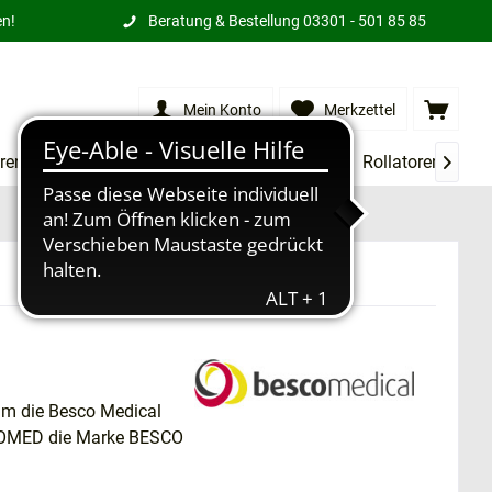
en!
Beratung & Bestellung
03301 - 501 85 85
Mein Konto
Merkzettel
rensessel
XXL Produkte
Treppenlifte
Rollatoren
Mi

ahm die Besco Medical
SCOMED die Marke BESCO