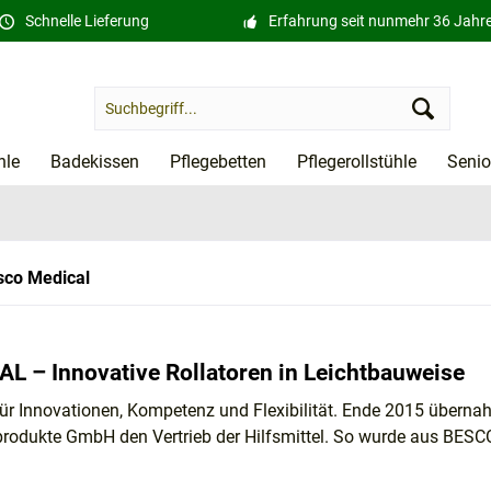
Schnelle Lieferung
Erfahrung seit nunmehr 36 Jahr
hle
Badekissen
Pflegebetten
Pflegerollstühle
Senio
esco Medical
 – Innovative Rollatoren in Leichtbauweise
für Innovationen, Kompetenz und Flexibilität. Ende 2015 übern
produkte GmbH den Vertrieb der Hilfsmittel. So wurde aus BE