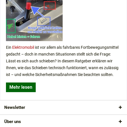
Wann sollte die Elektromobil-Batterie aufgeladen
werden?
Ratgeber: Das richtige Elektromobil finden - in 6
Schritten
Wie mache ich ein Elektromobil verkehrssicher?
Kann man ein Elektromobil ohne Führerschein fahren?
Elektromobile in Bus und Bahn
Ein
Elektromobil
ist vor allem als fahrbares Fortbewegungsmittel
Wer darf ein Elektromobil fahren?
gedacht – doch in manchen Situationen stellt sich die Frage:
Wie sichert man ein Elektromobil vor Diebstahl?
Lässt es sich auch schieben? In diesem Ratgeber erklären wir
Haftpflichtversicherung für Elektromobile /
Ihnen, wie das Schieben technisch funktioniert, wann es zulässig
Seniorenmobile
ist – und welche Sicherheitsmaßnahmen Sie beachten sollten.
Magnetbremse: So stoppt Ihr Elektromobil sicher
Wie reise ich mit einem Elektromobil?
Mehr lesen
Kann ich ein Elektromobil Probe fahren?
Newsletter
Über uns